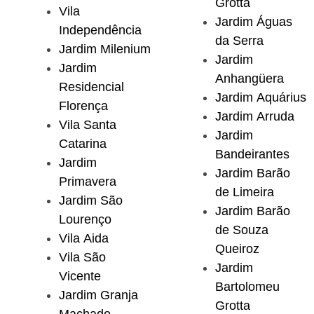
Grotta
Vila
Jardim Águas
Independência
da Serra
Jardim Milenium
Jardim
Jardim
Anhangüera
Residencial
Jardim Aquárius
Florença
Jardim Arruda
Vila Santa
Jardim
Catarina
Bandeirantes
Jardim
Jardim Barão
Primavera
de Limeira
Jardim São
Jardim Barão
Lourenço
de Souza
Vila Aida
Queiroz
Vila São
Jardim
Vicente
Bartolomeu
Jardim Granja
Grotta