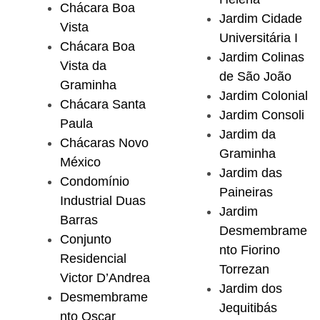
Chácara Boa
Jardim Cidade
Vista
Universitária I
Chácara Boa
Jardim Colinas
Vista da
de São João
Graminha
Jardim Colonial
Chácara Santa
Jardim Consoli
Paula
Jardim da
Chácaras Novo
Graminha
México
Jardim das
Condomínio
Paineiras
Industrial Duas
Jardim
Barras
Desmembrame
Conjunto
nto Fiorino
Residencial
Torrezan
Victor D’Andrea
Jardim dos
Desmembrame
Jequitibás
nto Oscar