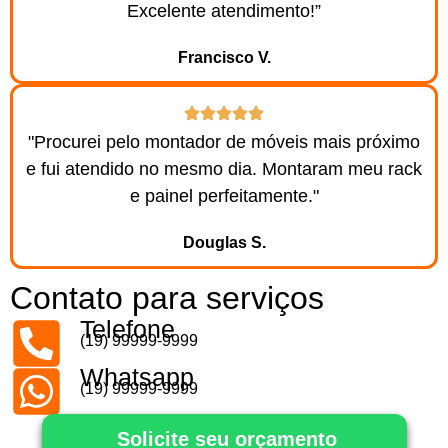
Excelente atendimento!”
Francisco V.
"Procurei pelo montador de móveis mais próximo
e fui atendido no mesmo dia. Montaram meu rack
e painel perfeitamente."
Douglas S.
Contato para serviços
Telefone
(19) 99999-9999
Whatsapp
(19) 99999-9999
Solicite seu orçamento