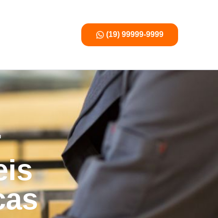
(19) 99999-9999
r
eis
cas