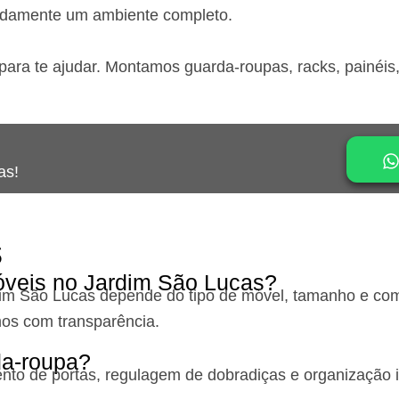
idamente um ambiente completo.
para te ajudar. Montamos guarda-roupas, racks, painéis
as!
s
veis no Jardim São Lucas?
dim São Lucas
depende do tipo de móvel, tamanho e comp
os com transparência.
a-roupa?
o de portas, regulagem de dobradiças e organização int