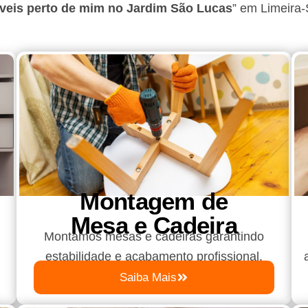
eis perto de mim no Jardim São Lucas
”
em Limeira-
Montagem de
Mesa e Cadeira
Montamos mesas e cadeiras garantindo
estabilidade e acabamento profissional.
Saiba Mais