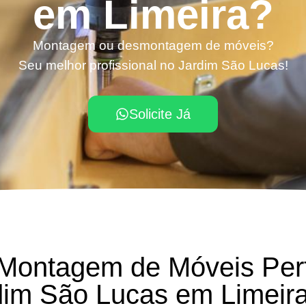
em Limeira?
Montagem ou desmontagem de móveis?
Seu melhor profissional no Jardim São Lucas!
Solicite Já
 Montagem de Móveis Per
dim São Lucas em Limeir