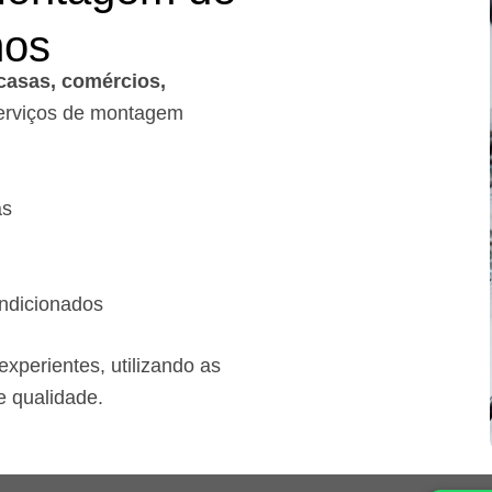
mos
casas, comércios,
rviços de montagem
as
ndicionados
xperientes, utilizando as
e qualidade.