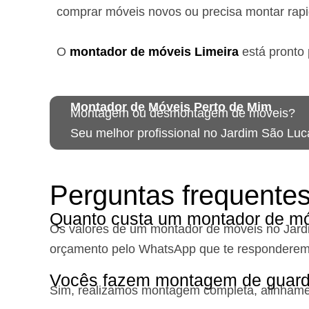
comprar móveis novos ou precisa montar rap
O
montador de móveis
Limeira
está
pronto 
Montador de Móveis Perto de Mim
Montagem ou desmontagem de móveis?
Seu melhor profissional no Jardim São Luc
Perguntas frequente
Quanto custa um montador de mó
Os valores de um montador de móveis no Jar
orçamento pelo WhatsApp que te responderem
Vocês fazem montagem de guard
Sim, realizamos montagem completa, alinhament