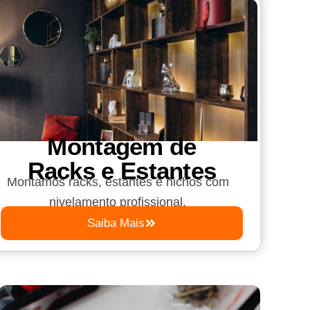
Montagem de
Racks e Estantes
Montamos racks, estantes e nichos com
nivelamento profissional.
Saiba Mais