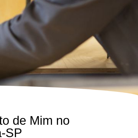
to de Mim no
a-SP