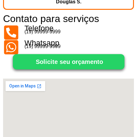
Douglas S.
Contato para serviços
Telefone
(19) 99999-9999
Whatsapp
(19) 99999-9999
Solicite seu orçamento