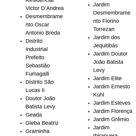
Residencial
Jardim
Victor D’Andrea
Desmembrame
Desmembrame
nto Fiorino
nto Oscar
Torrezan
Antonio Breda
Jardim dos
Distrito
Jequitibás
Industrial
Jardim Doutor
Prefeito
João Batista
Sebastião
Levy
Fumagalli
Jardim Elite
Distrito São
Jardim Ernesto
Lucas II
Kuhl
Doutor João
Jardim Esteves
Batista Levy
Jardim Florença
Geada
Jardim Grêmio
Gleba Beatriz
Jardim
Graminha
Ibirapuera