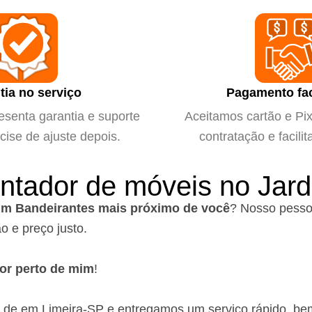
tia no serviço
Pagamento fac
esenta garantia e suporte
Aceitamos cartão e Pix 
cise de ajuste depois.
contratação e facilit
ntador de móveis no Jar
im Bandeirantes mais próximo de você
?
Nosso pesso
o e preço justo.
or perto de mim
!
 de em Limeira-SP
e entregamos um serviço rápido, be