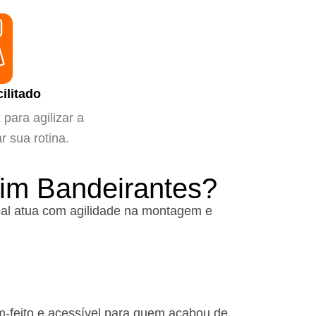
ilitado
para agilizar a
ar sua rotina.
dim Bandeirantes?
al atua com agilidade na montagem e
m-feito e acessível para quem acabou de