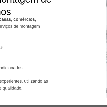
mos
casas, comércios,
rviços de montagem
as
ndicionados
xperientes, utilizando as
e qualidade.