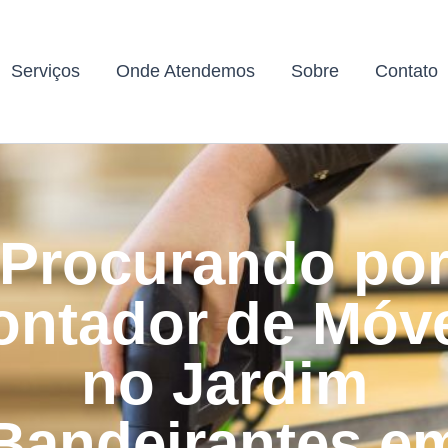
Serviços
Onde Atendemos
Sobre
Contato
Procurando po
ntador de Móv
no Jardim
Bandeirantes e