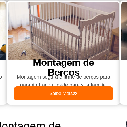
Montagem de
Berços
o
Montagem segura e firme de berços para
garantir tranquilidade para sua família.
Saiba Mais
Montagem de