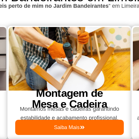
is perto de mim no Jardim Bandeirantes
”
em Limeir
Montagem de
Mesa e Cadeira
Montamos mesas e cadeiras garantindo
estabilidade e acabamento profissional.
Saiba Mais