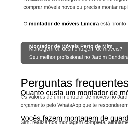
comprar móveis novos ou precisa montar rap
O
montador de móveis
Limeira
está
pronto 
Montador de Móveis Perto de Mim
Montagem ou desmontagem de móveis?
Seu melhor profissional no Jardim Bandeir
Perguntas frequente
Quanto custa um montador de mó
Os valores de um montador de móveis no Jard
orçamento pelo WhatsApp que te responderem
Vocês fazem montagem de guard
Sim, realizamos montagem completa, alinhament