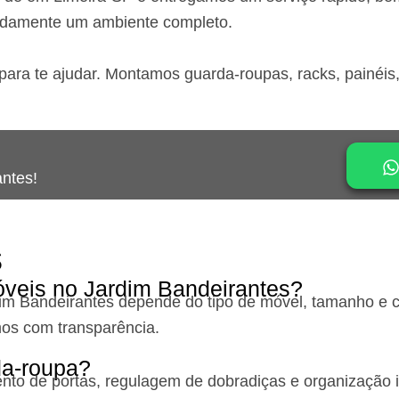
idamente um ambiente completo.
para te ajudar. Montamos guarda-roupas, racks, painéis
antes!
s
veis no Jardim Bandeirantes?
im Bandeirantes
depende do tipo de móvel, tamanho e c
os com transparência.
a-roupa?
o de portas, regulagem de dobradiças e organização int