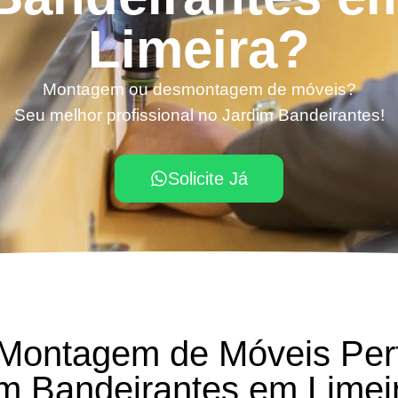
Limeira?
Montagem ou desmontagem de móveis?
Seu melhor profissional no Jardim Bandeirantes!
Solicite Já
 Montagem de Móveis Per
im Bandeirantes em Limei