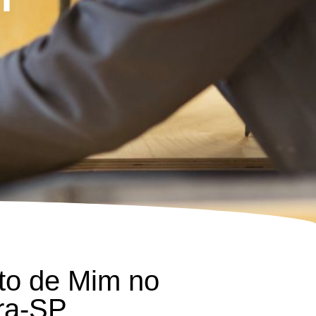
to de Mim no
ra-SP