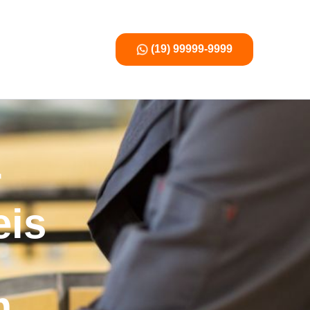
(19) 99999-9999
r
eis
m