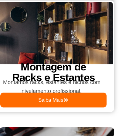
Montagem de
Racks e Estantes
Montamos racks, estantes e nichos com
nivelamento profissional.
Saiba Mais